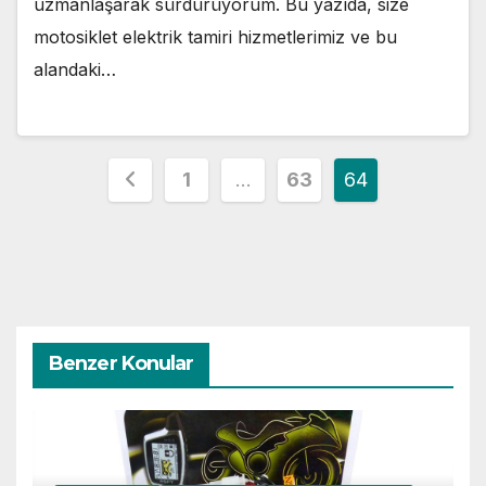
uzmanlaşarak sürdürüyorum. Bu yazıda, size
motosiklet elektrik tamiri hizmetlerimiz ve bu
alandaki…
Yazı
1
…
63
64
sayfalaması
Benzer Konular