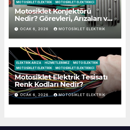
MOTOSIKLET ELEKTRIK
MOTOSIKLET ELEKTRIKCI
Motosiklet Konjektörü
Nedir? Görevleri, Arızaları ve
Belirtileri
OCAK 6, 2026
MOTOSIKLET ELEKTRIK
ELEKTRIK ARIZA
HIZMETLERIMIZ
MOTO ELEKTRIK
MOTOSIKLET ELEKTRIK
MOTOSIKLET ELEKTRIKCI
Motosiklet Elektrik Tesisatı
Renk Kodları Nedir?
OCAK 6, 2026
MOTOSIKLET ELEKTRIK