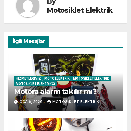
By
Motosiklet Elektrik
İlgili Mesajlar
HIZMETLERIMIZ
MOTO ELEKTRIK
MOTOSIKLET ELEKTRIK
MOTOSIKLET ELEKTRIKCI
Motora alarm takılır mı?
OCA 6, 2026
MOTOSIKLET ELEKTRIK