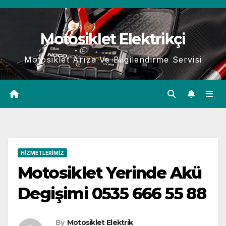
Skip
to
Motosiklet Elektrikçi
content
Motosiklet Arıza Ve Bilgilendirme Servisi
HIZMETLERIMIZ
Motosiklet Yerinde Akü
Degişimi 0535 666 55 88
By
Motosiklet Elektrik