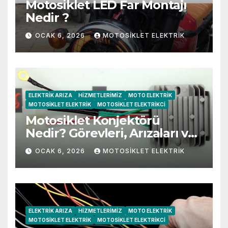
Motosiklet LED Far Montajı
Nedir ?
OCAK 6, 2026
MOTOSIKLET ELEKTRIK
ELEKTRIK ARIZA
HIZMETLERIMIZ
MOTO ELEKTRIK
MOTOSIKLET ELEKTRIK
MOTOSIKLET ELEKTRIKCI
Motosiklet Konjektörü
Nedir? Görevleri, Arızaları ve
Belirtileri
OCAK 6, 2026
MOTOSIKLET ELEKTRIK
ELEKTRIK ARIZA
HIZMETLERIMIZ
MOTO ELEKTRIK
MOTOSIKLET ELEKTRIK
MOTOSIKLET ELEKTRIKCI