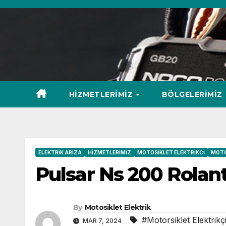
Skip
to
content
HIZMETLERIMIZ
BÖLGELERIMIZ
ELEKTRIK ARIZA
HIZMETLERIMIZ
MOTOSIKLET ELEKTRIKCI
MOTO
Pulsar Ns 200 Rolan
By
Motosiklet Elektrik
#Motorsiklet Elektrikçi
MAR 7, 2024