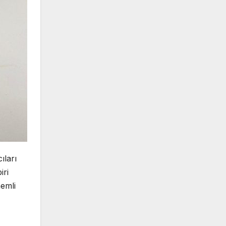
ıları
iri
emli