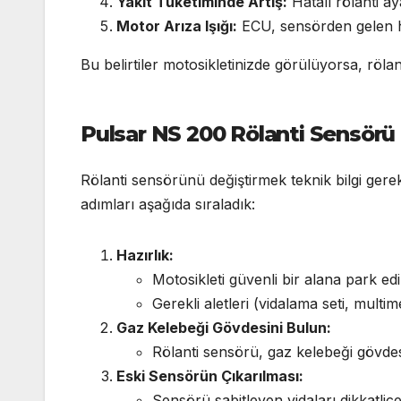
Yakıt Tüketiminde Artış:
Hatalı rölanti aya
Motor Arıza Işığı:
ECU, sensörden gelen hata
Bu belirtiler motosikletinizde görülüyorsa, röla
Pulsar NS 200 Rölanti Sensörü
Rölanti sensörünü değiştirmek teknik bilgi gerek
adımları aşağıda sıraladık:
Hazırlık:
Motosikleti güvenli bir alana park e
Gerekli aletleri (vidalama seti, multim
Gaz Kelebeği Gövdesini Bulun:
Rölanti sensörü, gaz kelebeği gövdesi
Eski Sensörün Çıkarılması:
Sensörü sabitleyen vidaları dikkatlic