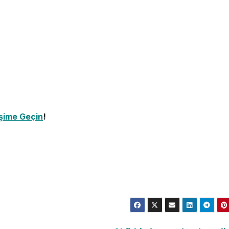
işime Geçin
!