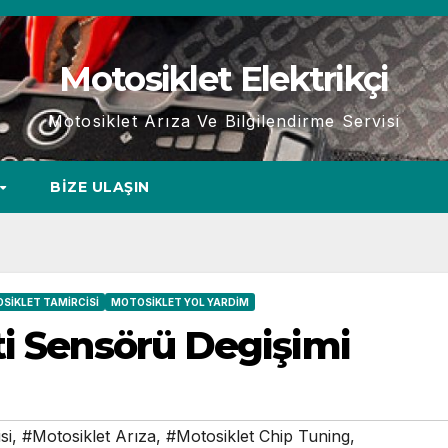
Motosiklet Elektrikçi
Motosiklet Arıza Ve Bilgilendirme Servisi
BIZE ULAŞIN
SIKLET TAMIRCISI
MOTOSIKLET YOL YARDIM
ti Sensörü Degişimi
si
,
#Motosiklet Arıza
,
#Motosiklet Chip Tuning
,