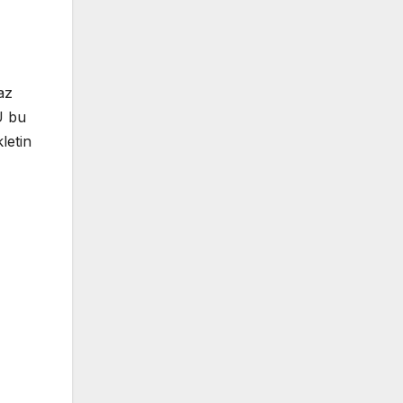
az
U bu
letin