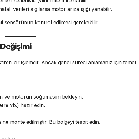
rları nedeniyle yakıt tüketimi artabilir.
lı verileri algılarsa motor arıza ışığı yanabilir.
nti sensörünün kontrol edilmesi gerekebilir.
 Değişimi
tiren bir işlemdir. Ancak genel süreci anlamanız için temel
din ve motorun soğumasını bekleyin.
etre vb.) hazır edin.
ne monte edilmiştir. Bu bölgeyi tespit edin.
e sökün.