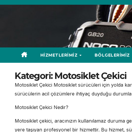
Skip
to
content
HIZMETLERIMIZ
BÖLGELERIMIZ
Kategori:
Motosiklet Çekici
Motosiklet Çekici Motosiklet sürücüleri için yolda kar
sürücülerin acil çözümlere ihtiyaç duyduğu durumlar a
Motosiklet Çekici Nedir?
Motosiklet çekici, aracınızın kullanılamaz duruma 
yere taşıyan profesyonel bir hizmettir. Bu hizmet, s