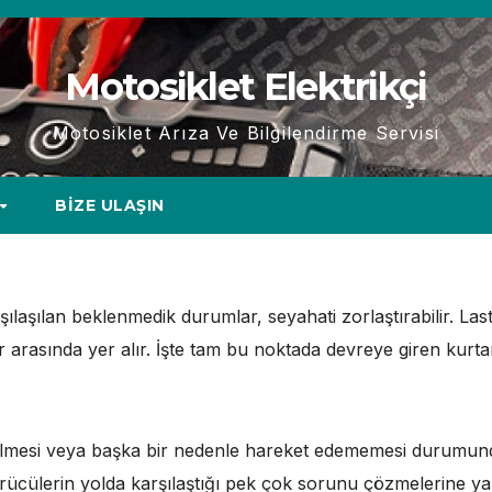
Motosiklet Elektrikçi
Motosiklet Arıza Ve Bilgilendirme Servisi
BIZE ULAŞIN
şılaşılan beklenmedik durumlar, seyahati zorlaştırabilir. La
rasında yer alır. İşte tam bu noktada devreye giren kurtarı
gelmesi veya başka bir nedenle hareket edememesi durumund
ürücülerin yolda karşılaştığı pek çok sorunu çözmelerine ya