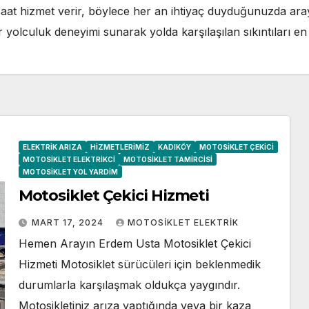
saat hizmet verir, böylece her an ihtiyaç duyduğunuzda araya
yolculuk deneyimi sunarak yolda karşılaşılan sıkıntıları en a
ELEKTRIK ARIZA
HIZMETLERIMIZ
KADIKÖY
MOTOSIKLET ÇEKICI
MOTOSIKLET ELEKTRIKCI
MOTOSIKLET TAMIRCISI
MOTOSIKLET YOL YARDIM
Motosiklet Çekici Hizmeti
MART 17, 2024
MOTOSIKLET ELEKTRIK
Hemen Arayın Erdem Usta Motosiklet Çekici
Hizmeti Motosiklet sürücüleri için beklenmedik
durumlarla karşılaşmak oldukça yaygındır.
Motosikletiniz arıza yaptığında veya bir kaza