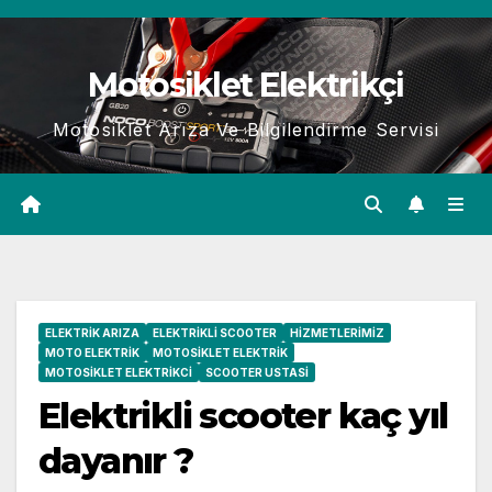
Skip
to
Motosiklet Elektrikçi
content
Motosiklet Arıza Ve Bilgilendirme Servisi
ELEKTRIK ARIZA
ELEKTRIKLI SCOOTER
HIZMETLERIMIZ
MOTO ELEKTRIK
MOTOSIKLET ELEKTRIK
MOTOSIKLET ELEKTRIKCI
SCOOTER USTASI
Elektrikli scooter kaç yıl
dayanır ?