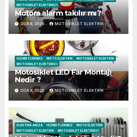
MOTOSIKLET ELEKTRIKCI
Motora alarm takılır mı?
OCA 6, 2026
MOTOSIKLET ELEKTRIK
HIZMETLERIMIZ
MOTO ELEKTRIK
MOTOSIKLET ELEKTRIK
MOTOSIKLET ELEKTRIKCI
Motosiklet LED Far Montajı
Nedir ?
OCA 6, 2026
MOTOSIKLET ELEKTRIK
ELEKTRIK ARIZA
HIZMETLERIMIZ
MOTO ELEKTRIK
MOTOSIKLET ELEKTRIK
MOTOSIKLET ELEKTRIKCI