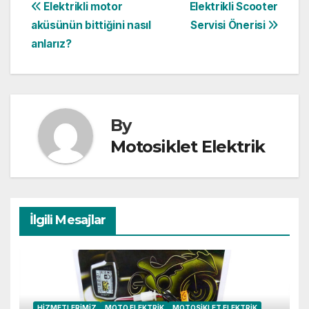
Yazı
Elektrikli motor
Elektrikli Scooter
aküsünün bittiğini nasıl
Servisi Önerisi
gezinmesi
anlarız?
By
Motosiklet Elektrik
İlgili Mesajlar
HIZMETLERIMIZ
MOTO ELEKTRIK
MOTOSIKLET ELEKTRIK