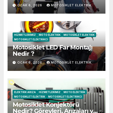
OCAK 6, 2026
MOTOSIKLET ELEKTRIK
HIZMETLERIMIZ
MOTO ELEKTRIK
MOTOSIKLET ELEKTRIK
MOTOSIKLET ELEKTRIKCI
Motosiklet LED Far Montajı
Nedir ?
OCAK 6, 2026
MOTOSIKLET ELEKTRIK
ELEKTRIK ARIZA
HIZMETLERIMIZ
MOTO ELEKTRIK
MOTOSIKLET ELEKTRIK
MOTOSIKLET ELEKTRIKCI
Motosiklet Konjektörü
Nedir? Görevleri, Arızaları ve