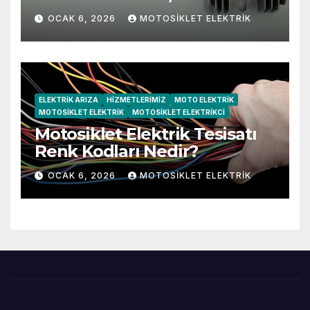
Belirtileri
OCAK 6, 2026
MOTOSIKLET ELEKTRIK
ELEKTRIK ARIZA
HIZMETLERIMIZ
MOTO ELEKTRIK
MOTOSIKLET ELEKTRIK
MOTOSIKLET ELEKTRIKCI
Motosiklet Elektrik Tesisatı
Renk Kodları Nedir?
OCAK 6, 2026
MOTOSIKLET ELEKTRIK