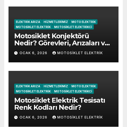
ELEKTRIK ARIZA
HIZMETLERIMIZ
MOTO ELEKTRIK
MOTOSIKLET ELEKTRIK
MOTOSIKLET ELEKTRIKCI
Motosiklet Konjektörü
Nedir? Görevleri, Arızaları ve
Belirtileri
OCAK 6, 2026
MOTOSIKLET ELEKTRIK
ELEKTRIK ARIZA
HIZMETLERIMIZ
MOTO ELEKTRIK
MOTOSIKLET ELEKTRIK
MOTOSIKLET ELEKTRIKCI
Motosiklet Elektrik Tesisatı
Renk Kodları Nedir?
OCAK 6, 2026
MOTOSIKLET ELEKTRIK