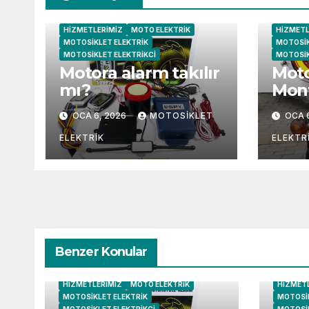
HIZMETLERIMIZ
MOTO ELEKTRIK
HIZMETL
MOTOSIKLET ELEKTRIK
MOTOSIK
MOTOSIKLET ELEKTRIKCI
MOTOSIK
Motora alarm takılır
Moto
mı?
Mont
OCA 6, 2026
MOTOSIKLET
OCA 
ELEKTRIK
ELEKTR
Benzer Konular
HIZMETLERIMIZ
MOTO ELEKTRIK
HIZMET
MOTOSIKLET ELEKTRIK
MOTOSIK