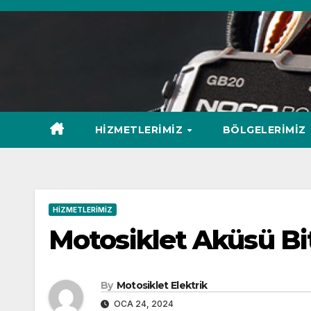
Skip
to
content
HIZMETLERIMIZ
BÖLGELERIMIZ
HIZMETLERIMIZ
Motosiklet Aküsü Bi
By
Motosiklet Elektrik
OCA 24, 2024