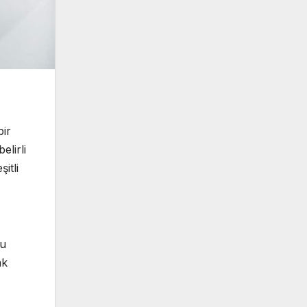
bir
elirli
itli
nu
ak