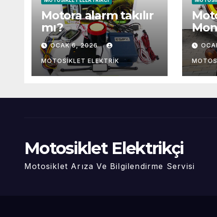
MOTOSIKLET ELEKTRIKCI
MOTOSIK
Motora alarm takılır
Moto
mı?
Mont
OCAK 6, 2026
OCA
MOTOSIKLET ELEKTRIK
MOTOSI
Motosiklet Elektrikçi
Motosiklet Arıza Ve Bilgilendirme Servisi