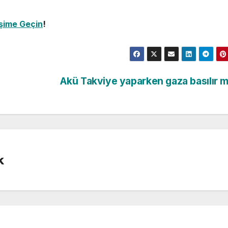
işime Geçin
!
Akü Takviye yaparken gaza basılır 
k