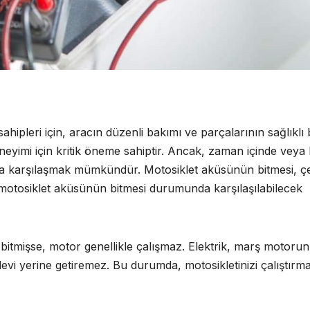
sahipleri için, aracın düzenli bakımı ve parçalarının sağlıklı 
eneyimi için kritik öneme sahiptir. Ancak, zaman içinde veya b
la karşılaşmak mümkündür. Motosiklet aküsünün bitmesi, çeş
e motosiklet aküsünün bitmesi durumunda karşılaşılabilecek
tmişse, motor genellikle çalışmaz. Elektrik, marş motoru
işlevi yerine getiremez. Bu durumda, motosikletinizi çalıştırm