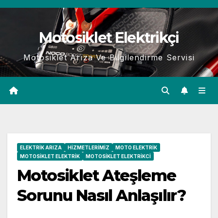
Skip
to
Motosiklet Elektrikçi
content
Motosiklet Arıza Ve Bilgilendirme Servisi
ELEKTRIK ARIZA
HIZMETLERIMIZ
MOTO ELEKTRIK
MOTOSIKLET ELEKTRIK
MOTOSIKLET ELEKTRIKCI
Motosiklet Ateşleme
Sorunu Nasıl Anlaşılır?