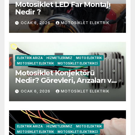
Motosiklet LED Far Montajı
Nedir ?
OCAK 6, 2026
MOTOSIKLET ELEKTRIK
ELEKTRIK ARIZA
HIZMETLERIMIZ
MOTO ELEKTRIK
MOTOSIKLET ELEKTRIK
MOTOSIKLET ELEKTRIKCI
Motosiklet Konjektörü
Nedir? Görevleri, Arızaları ve
Belirtileri
OCAK 6, 2026
MOTOSIKLET ELEKTRIK
ELEKTRIK ARIZA
HIZMETLERIMIZ
MOTO ELEKTRIK
MOTOSIKLET ELEKTRIK
MOTOSIKLET ELEKTRIKCI