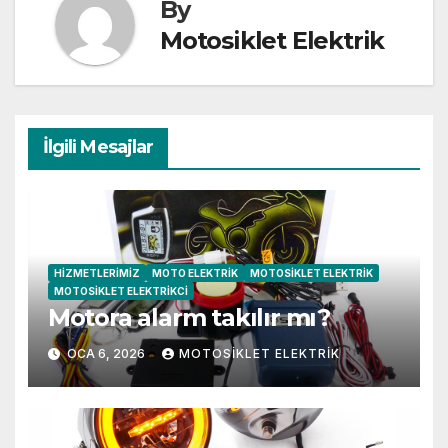
By
Motosiklet Elektrik
İlgili Mesajlar
HIZMETLERIMIZ
MOTO ELEKTRIK
MOTOSIKLET ELEKTRIK
MOTOSIKLET ELEKTRIKCI
Motora alarm takılır mı?
OCA 6, 2026
MOTOSIKLET ELEKTRIK