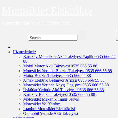
Skip
Motosiklet Elektrikçi
to
content
Motosiklet Arıza Ve Bilgilendirme Servisi
Hizmetlerimiz
Kadıköy Motosiklet Akü Takviyesi Yapilir 0535 666 55
88
Mobil Motor Akü Takviyesi 0535 666 55 88
Motosiklet Yerinde Benzin Takviyesi 0535 666 55 88
Motor Benzin Takviyesi 0535 666 55 88
Xmax Elektrik Gelmiyor Arizasi 0535 666 55 88
Motosiklet Yerinde Kayış Değişimi 0535 666 55 88
Üsküdar Yerinde Akü Takviyesi 0535 666 55 88
Kadıköy Benzin Takviyesi 0535 666 55 88
Motosiklet Mekanik Tamir Servis
Motosiklet Yol Yardım
İstanbul Motosiklet Elektrikcisi
Otomobil Yerinde Akü Takviyesi