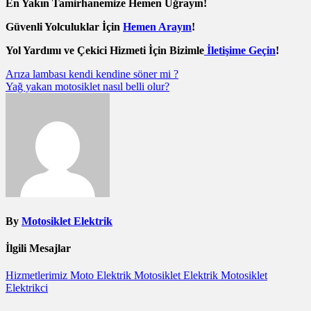
En Yakın Tamirhanemize Hemen Uğrayın!
Güvenli Yolculuklar İçin
Hemen Arayın
!
Yol Yardımı ve Çekici Hizmeti İçin Bizimle
İletişime Geçin
!
Yazı
Arıza lambası kendi kendine söner mi ?
Yağ yakan motosiklet nasıl belli olur?
gezinmesi
By
Motosiklet Elektrik
İlgili Mesajlar
Hizmetlerimiz
Moto Elektrik
Motosiklet Elektrik
Motosiklet
Elektrikci