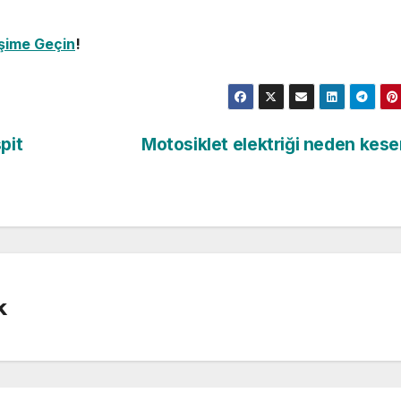
işime Geçin
!
pit
Motosiklet elektriği neden kes
k