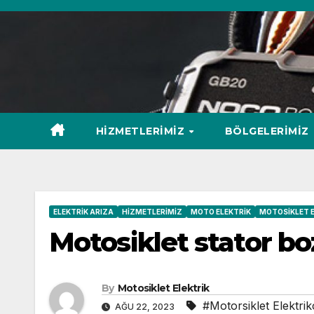
Skip
to
content
HIZMETLERIMIZ
BÖLGELERIMIZ
ELEKTRIK ARIZA
HIZMETLERIMIZ
MOTO ELEKTRIK
MOTOSIKLET E
Motosiklet stator bo
By
Motosiklet Elektrik
#Motorsiklet Elektrikç
AĞU 22, 2023