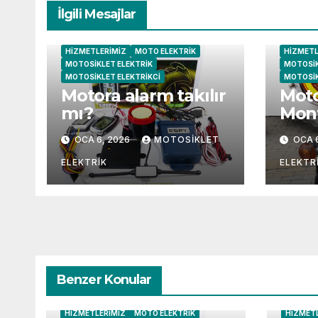
İlgili Mesajlar
HIZMETLERIMIZ
MOTO ELEKTRIK
HIZMETL
MOTOSIKLET ELEKTRIK
MOTOSIK
MOTOSIKLET ELEKTRIKCI
MOTOSIK
Motora alarm takılır
Moto
mı?
Mont
OCA 6, 2026
MOTOSIKLET
OCA 
ELEKTRIK
ELEKTR
Benzer Konular
HIZMETLERIMIZ
MOTO ELEKTRIK
HIZMET