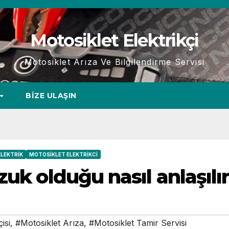
Motosiklet Elektrikçi
Motosiklet Arıza Ve Bilgilendirme Servisi
BIZE ULAŞIN
LEKTRIK
MOTOSIKLET ELEKTRIKCI
zuk olduğu nasıl anlaşılı
isi
,
#Motosiklet Arıza
,
#Motosiklet Tamir Servisi