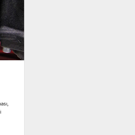
ması,
i