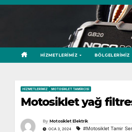
Skip
to
content
HIZMETLERIMIZ
BÖLGELERIMIZ
HIZMETLERIMIZ
MOTOSIKLET TAMIRCISI
Motosiklet yağ filtr
By
Motosiklet Elektrik
#Motosiklet Tamir Ser
OCA 3, 2024