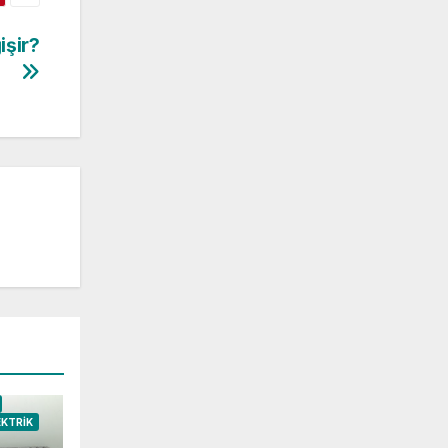
işir?
EKTRIK