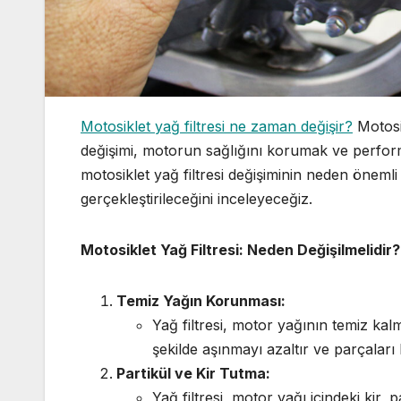
Motosiklet yağ filtresi ne zaman değişir?
Motosik
değişimi, motorun sağlığını korumak ve perform
motosiklet yağ filtresi değişiminin neden öneml
gerçekleştirileceğini inceleyeceğiz.
Motosiklet Yağ Filtresi: Neden Değişilmelidir?
Temiz Yağın Korunması:
Yağ filtresi, motor yağının temiz kal
şekilde aşınmayı azaltır ve parçaları
Partikül ve Kir Tutma:
Yağ filtresi, motor yağı içindeki kir, p