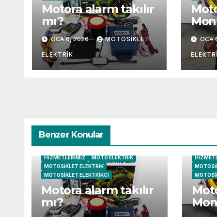
Motora alarm takılır
Moto
mı?
Mont
OCA 6, 2026
MOTOSIKLET
OCA 
ELEKTRIK
ELEKTR
Benzer Konular
HIZMETLERIMIZ
MOTO ELEKTRIK
HIZMET
MOTOSIKLET ELEKTRIK
MOTOSIK
MOTOSIKLET ELEKTRIKCI
MOTOSIK
Motora alarm takılır
Moto
mı?
Mont