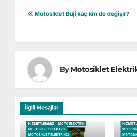
Yazı
Motosiklet Buji kaç km de değişir?
gezinmesi
By
Motosiklet Elektri
İlgili Mesajlar
HIZMETLERIMIZ
MOTO ELEKTRIK
HIZMETL
MOTOSIKLET ELEKTRIK
MOTOSIK
MOTOSIKLET ELEKTRIKCI
MOTOSIK