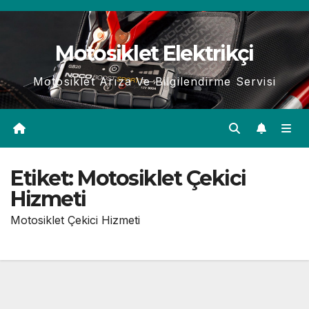
Skip
to
Motosiklet Elektrikçi
content
Motosiklet Arıza Ve Bilgilendirme Servisi
Etiket:
Motosiklet Çekici
Hizmeti
Motosiklet Çekici Hizmeti