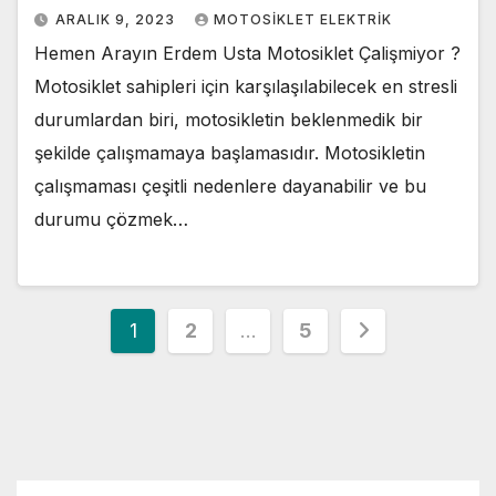
ARALIK 9, 2023
MOTOSIKLET ELEKTRIK
Hemen Arayın Erdem Usta Motosiklet Çalişmiyor ?
Motosiklet sahipleri için karşılaşılabilecek en stresli
durumlardan biri, motosikletin beklenmedik bir
şekilde çalışmamaya başlamasıdır. Motosikletin
çalışmaması çeşitli nedenlere dayanabilir ve bu
durumu çözmek…
Yazı
1
2
…
5
sayfalaması