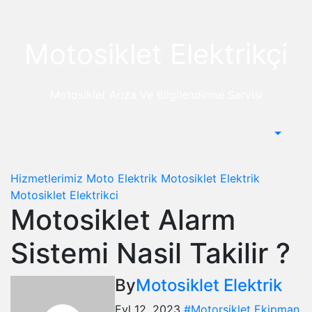
Skip
to
content
Motosiklet Elektrikçi
Motosiklet Arıza Ve Bilgilendirme Servisi
Hizmetlerimiz
Moto Elektrik
Motosiklet Elektrik
Motosiklet Elektrikci
Motosiklet Alarm
Sistemi Nasil Takilir ?
By
Motosiklet Elektrik
Eyl 12, 2023
#Motorsiklet Ekipman