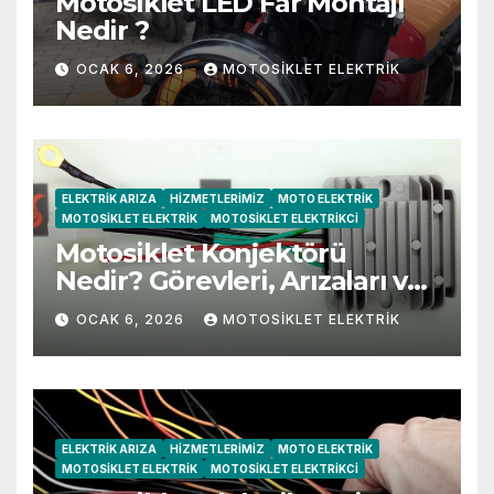
Motosiklet LED Far Montajı
Nedir ?
OCAK 6, 2026
MOTOSIKLET ELEKTRIK
ELEKTRIK ARIZA
HIZMETLERIMIZ
MOTO ELEKTRIK
MOTOSIKLET ELEKTRIK
MOTOSIKLET ELEKTRIKCI
Motosiklet Konjektörü
Nedir? Görevleri, Arızaları ve
Belirtileri
OCAK 6, 2026
MOTOSIKLET ELEKTRIK
ELEKTRIK ARIZA
HIZMETLERIMIZ
MOTO ELEKTRIK
MOTOSIKLET ELEKTRIK
MOTOSIKLET ELEKTRIKCI