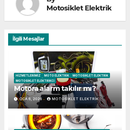
Motosiklet Elektrik
İlgili Mesajlar
HIZMETLERIMIZ
MOTO ELEKTRIK
MOTOSIKLET ELEKTRIK
MOTOSIKLET ELEKTRIKCI
Motora alarm takılır mı?
OCA 6, 2026
MOTOSIKLET ELEKTRIK