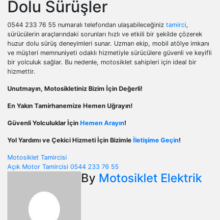
Dolu Sürüşler
0544 233 76 55 numaralı telefondan ulaşabileceğiniz
tamirci
,
sürücülerin araçlarındaki sorunları hızlı ve etkili bir şekilde çözerek
huzur dolu sürüş deneyimleri sunar. Uzman ekip, mobil atölye imkanı
ve müşteri memnuniyeti odaklı hizmetiyle sürücülere güvenli ve keyifli
bir yolculuk sağlar. Bu nedenle, motosiklet sahipleri için ideal bir
hizmettir.
Unutmayın, Motosikletiniz Bizim İçin Değerli!
En Yakın Tamirhanemize Hemen Uğrayın!
Güvenli Yolculuklar İçin
Hemen Arayın
!
Yol Yardımı ve Çekici Hizmeti İçin Bizimle
İletişime Geçin
!
Yazı
Motosiklet Tamircisi
Açık Motor Tamircisi 0544 233 76 55
gezinmesi
By
Motosiklet Elektrik