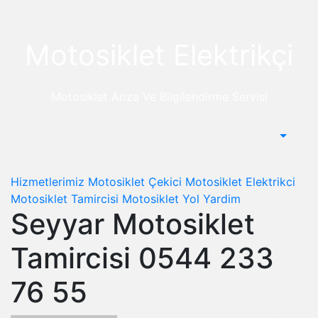
Skip
to
content
Motosiklet Elektrikçi
Motosiklet Arıza Ve Bilgilendirme Servisi
Hizmetlerimiz
Motosiklet Çekici
Motosiklet Elektrikci
Motosiklet Tamircisi
Motosiklet Yol Yardim
Seyyar Motosiklet
Tamircisi 0544 233
76 55